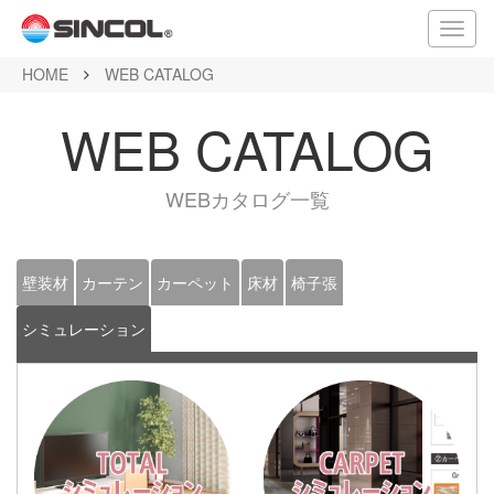
メ
ニ
HOME
WEB CATALOG
ュ
ー
WEB CATALOG
WEBカタログ一覧
壁装材
カーテン
カーペット
床材
椅子張
シミュレーション