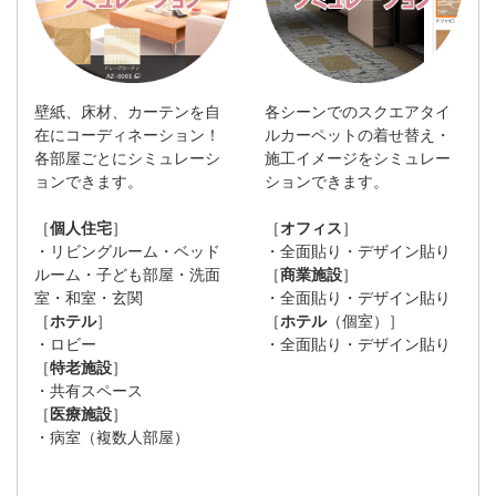
壁紙、床材、カーテンを自
各シーンでのスクエアタイ
在にコーディネーション！
ルカーペットの着せ替え・
各部屋ごとにシミュレーシ
施工イメージをシミュレー
ョンできます。
ションできます。
［
個人住宅
］
［
オフィス
］
・リビングルーム・ベッド
・全面貼り・デザイン貼り
ルーム・子ども部屋・洗面
［
商業施設
］
室・和室・玄関
・全面貼り・デザイン貼り
［
ホテル
］
［
ホテル
（個室）］
・ロビー
・全面貼り・デザイン貼り
［
特老施設
］
・共有スペース
［
医療施設
］
・病室（複数人部屋）